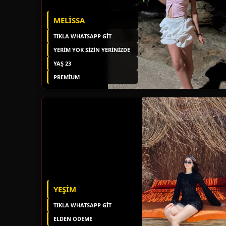
MELISSA
TIKLA WHATSAPP GİT
YERIM YOK SIZIN YERINIZDE
YAŞ 23
PREMIUM
YEŞIM
TIKLA WHATSAPP GİT
ELDEN ODEME