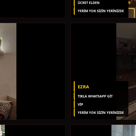
ÜCRET ELDEN
YERIM YOK SIZIN YERINIZDE
EZRA
TIKLA WHATSAPP GİT
VİP
YERIM YOK SIZIN YERINIZDE