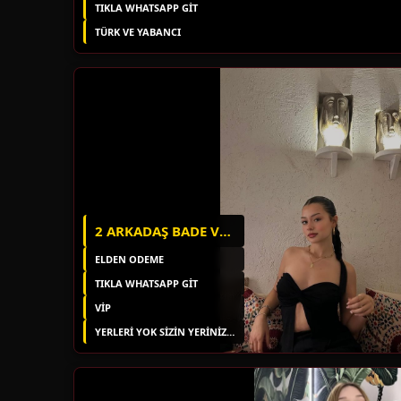
TIKLA WHATSAPP GİT
TÜRK VE YABANCI
2 ARKADAŞ BADE VE SAMIRA
ELDEN ODEME
TIKLA WHATSAPP GİT
VİP
YERLERI YOK SIZIN YERINIZDE