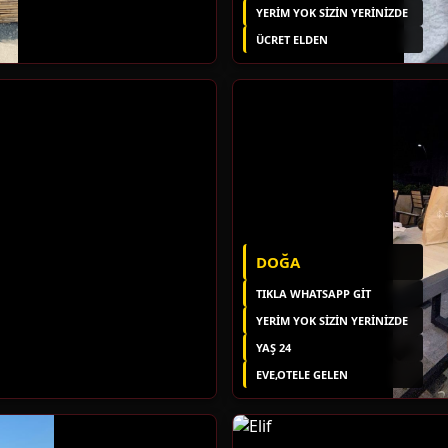
YERIM YOK SIZIN YERINIZDE
ÜCRET ELDEN
DOĞA
TIKLA WHATSAPP GİT
YERIM YOK SIZIN YERINIZDE
YAŞ 24
EVE,OTELE GELEN