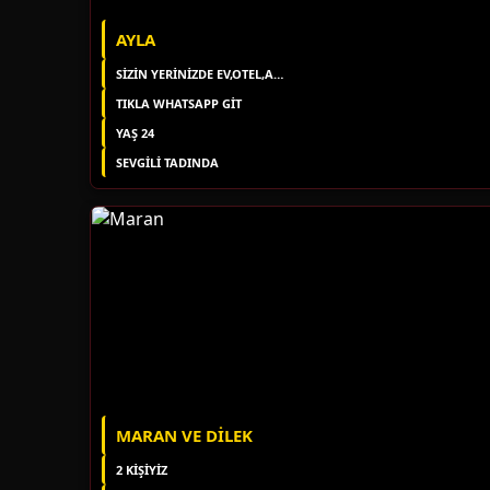
AYLA
SIZIN YERINIZDE EV,OTEL,APART
TIKLA WHATSAPP GİT
YAŞ 24
SEVGILI TADINDA
MARAN VE DILEK
2 KIŞIYIZ